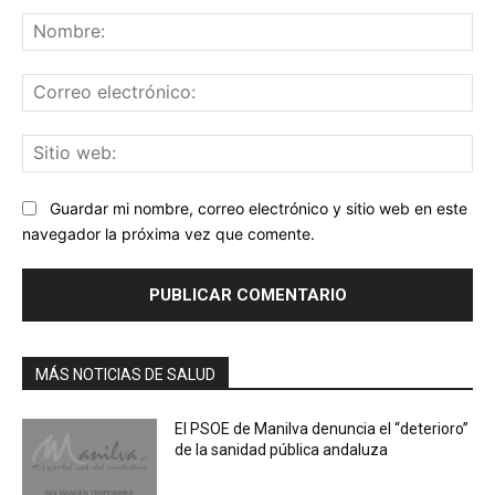
Comentario:
No
Co
ele
Sit
we
Guardar mi nombre, correo electrónico y sitio web en este
navegador la próxima vez que comente.
MÁS NOTICIAS DE SALUD
El PSOE de Manilva denuncia el “deterioro”
de la sanidad pública andaluza