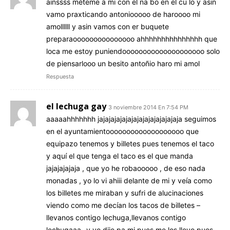
ainssss méteme a mi con el na bo en el cu lo y asin
vamo praxticando antoniooooo de haroooo mi
amollllll y asin vamos con er buquete
preparaooooooooooooooo ahhhhhhhhhhhhhhh que
loca me estoy puniendoooooooooooooooooooo solo
de piensarlooo un besito antoñio haro mi amol
Respuesta
el lechuga gay
3 noviembre 2014 En 7:54 PM
aaaaahhhhhhh jajajajajajajajajajajajajajaja seguimos
en el ayuntamientooooooooooooooooooo que
equipazo tenemos y billetes pues tenemos el taco
y aquí el que tenga el taco es el que manda
jajajajajaja , que yo he robaooooo , de eso nada
monadas , yo lo vi ahiii delante de mi y veía como
los billetes me miraban y sufri de alucinaciones
viendo como me decían los tacos de billetes –
llevanos contigo lechuga,llevanos contigo
lechugaaa- y yo dije pa mi pues me los llevo pues