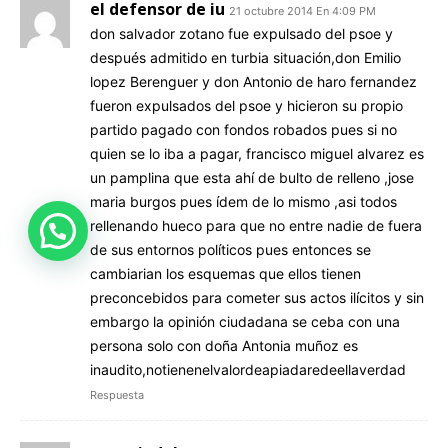
el defensor de iu
21 octubre 2014 En 4:09 PM
don salvador zotano fue expulsado del psoe y
después admitido en turbia situación,don Emilio
lopez Berenguer y don Antonio de haro fernandez
fueron expulsados del psoe y hicieron su propio
partido pagado con fondos robados pues si no
quien se lo iba a pagar, francisco miguel alvarez es
un pamplina que esta ahí de bulto de relleno ,jose
maria burgos pues ídem de lo mismo ,asi todos
rellenando hueco para que no entre nadie de fuera
¿Le ayudamos?
de sus entornos políticos pues entonces se
cambiarian los esquemas que ellos tienen
preconcebidos para cometer sus actos ilícitos y sin
embargo la opinión ciudadana se ceba con una
persona solo con doña Antonia muñoz es
inaudito,notienenelvalordeapiadaredeellaverdad
Respuesta