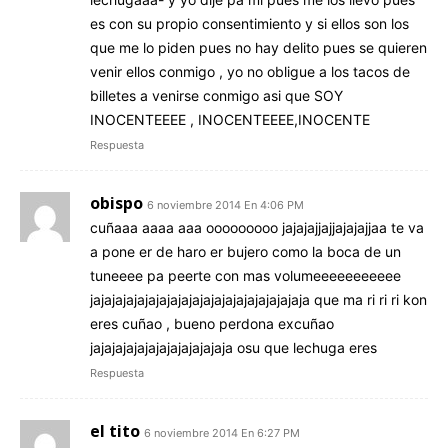
es con su propio consentimiento y si ellos son los
que me lo piden pues no hay delito pues se quieren
venir ellos conmigo , yo no obligue a los tacos de
billetes a venirse conmigo asi que SOY
INOCENTEEEE , INOCENTEEEE,INOCENTE
Respuesta
obispo
6 noviembre 2014 En 4:06 PM
cuñaaa aaaa aaa ooooooooo jajajajjajjajajajjaa te va
a pone er de haro er bujero como la boca de un
tuneeee pa peerte con mas volumeeeeeeeeeee
jajajajajajajajajajajajajajajajajajajaja que ma ri ri ri kon
eres cuñao , bueno perdona excuñao
jajajajajajajajajajajajaja osu que lechuga eres
Respuesta
el tito
6 noviembre 2014 En 6:27 PM