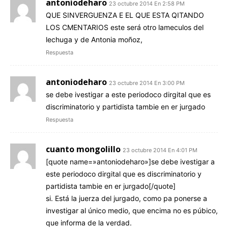
antoniodeharo
23 octubre 2014 En 2:58 PM
QUE SINVERGUENZA E EL QUE ESTA QITANDO
LOS CMENTARIOS este será otro lameculos del
lechuga y de Antonia moñoz,
Respuesta
antoniodeharo
23 octubre 2014 En 3:00 PM
se debe ivestigar a este periodoco dirgital que es
discriminatorio y partidista tambie en er jurgado
Respuesta
cuanto mongolillo
23 octubre 2014 En 4:01 PM
[quote name=»antoniodeharo»]se debe ivestigar a
este periodoco dirgital que es discriminatorio y
partidista tambie en er jurgado[/quote]
si. Está la juerza del jurgado, como pa ponerse a
investigar al único medio, que encima no es púbico,
que informa de la verdad.