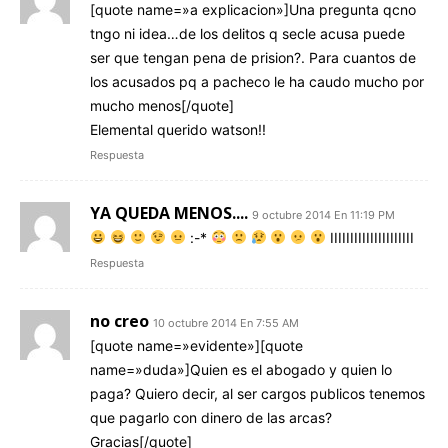
[quote name=»a explicacion»]Una pregunta qcno
tngo ni idea…de los delitos q secle acusa puede
ser que tengan pena de prision?. Para cuantos de
los acusados pq a pacheco le ha caudo mucho por
mucho menos[/quote]
Elemental querido watson!!
Respuesta
YA QUEDA MENOS....
9 octubre 2014 En 11:19 PM
:-*
IIIIIIIIIIIIIIIIIIIII
Respuesta
no creo
10 octubre 2014 En 7:55 AM
[quote name=»evidente»][quote
name=»duda»]Quien es el abogado y quien lo
paga? Quiero decir, al ser cargos publicos tenemos
que pagarlo con dinero de las arcas?
Gracias[/quote]