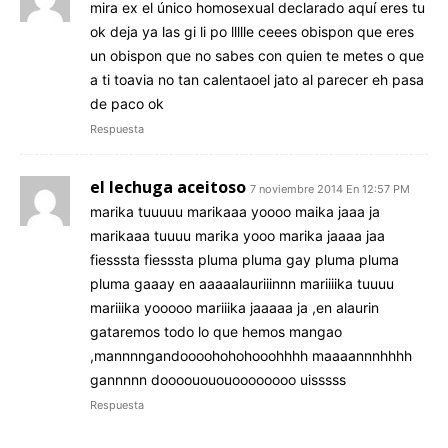
mira ex el único homosexual declarado aquí eres tu
ok deja ya las gi li po llllle ceees obispon que eres
un obispon que no sabes con quien te metes o que
a ti toavia no tan calentaoel jato al parecer eh pasa
de paco ok
Respuesta
el lechuga aceitoso
7 noviembre 2014 En 12:57 PM
marika tuuuuu marikaaa yoooo maika jaaa ja
marikaaa tuuuu marika yooo marika jaaaa jaa
fiesssta fiesssta pluma pluma gay pluma pluma
pluma gaaay en aaaaalauriiinnn mariiiika tuuuu
mariiika yooooo mariiika jaaaaa ja ,en alaurin
gataremos todo lo que hemos mangao
,mannnngandoooohohohooohhhh maaaannnhhhh
gannnnn doooouououoooooooo uisssss
Respuesta