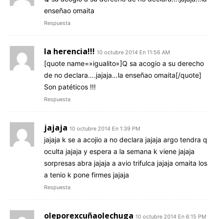
enseñao omaita
Respuesta
la herencia!!!
10 octubre 2014 En 11:56 AM
[quote name=»igualito»]Q sa acogio a su derecho
de no declara….jajaja…la enseñao omaita[/quote]
Son patéticos !!!
Respuesta
jajaja
10 octubre 2014 En 1:39 PM
jajaja k se a acojio a no declara jajaja argo tendra q
oculta jajaja y espera a la semana k viene jajaja
sorpresas abra jajaja a avio trifulca jajaja omaita los
a tenio k pone firmes jajaja
Respuesta
oleporexcuñaolechuga
10 octubre 2014 En 6:15 PM