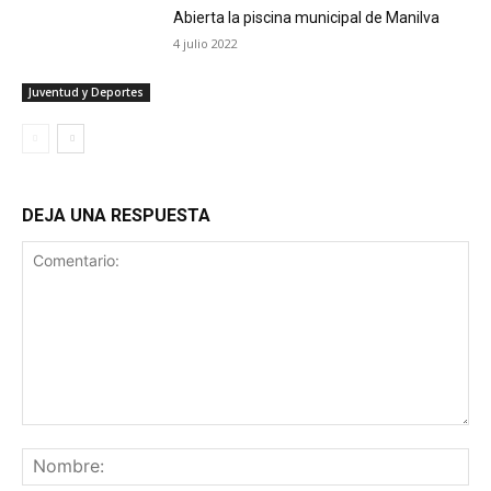
Abierta la piscina municipal de Manilva
4 julio 2022
Juventud y Deportes
DEJA UNA RESPUESTA
Comentario:
No