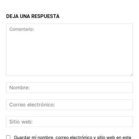
DEJA UNA RESPUESTA
Comentario:
No
Co
ele
Sit
we
Guardar mi nombre, correo electrónico y sitio web en este