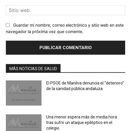
Sit
we
Guardar mi nombre, correo electrónico y sitio web en este
navegador la próxima vez que comente.
MÁS NOTICIAS DE SALUD
El PSOE de Manilva denuncia el “deterioro”
de la sanidad pública andaluza
Una menor espera más de media hora
tras sufrir un ataque epiléptico en el
colegio