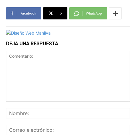
Facebook
X
WhatsApp
DEJA UNA RESPUESTA
Comentario:
No
Co
ele