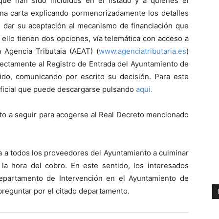
que han sido incluidos en el listado y a quienes el
una carta explicando pormenorizadamente los detalles
n dar su aceptación al mecanismo de financiación que
 ello tienen dos opciones, vía telemática con acceso a
a Agencia Tributaia
(AEAT) (
www.agenciatributaria.es
)
directamente al Registro de Entrada del Ayuntamiento de
uido, comunicando por escrito su decisión. Para este
 oficial que puede descargarse pulsando
aqui.
to a seguir para acogerse al Real Decreto mencionado
a a todos los proveedores del Ayuntamiento a culminar
 la hora del cobro. En este sentido, los interesados
epartamento de Intervención en el Ayuntamiento de
preguntar por el citado departamento.