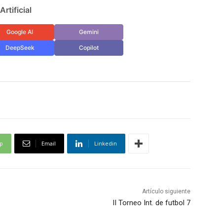
rtificial
Google AI
Gemini
DeepSeek
Copilot
p
Email
Linkedin
Artículo siguiente
II Torneo Int. de futbol 7