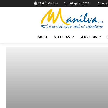
C
Dom 09 agosto 2026
Accede
23.6
Manilva
INICIO
NOTICIAS
SERVICIOS