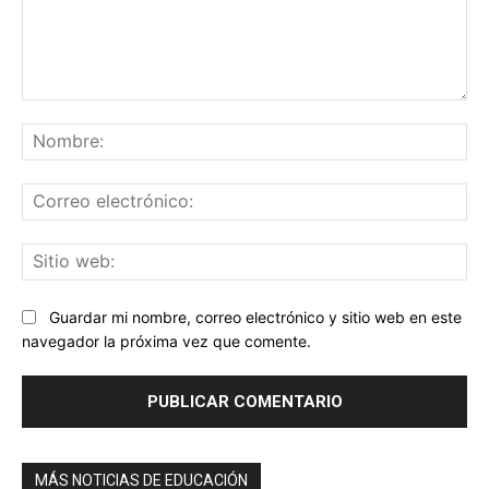
Comentario:
No
Co
ele
Sit
we
Guardar mi nombre, correo electrónico y sitio web en este
navegador la próxima vez que comente.
MÁS NOTICIAS DE EDUCACIÓN