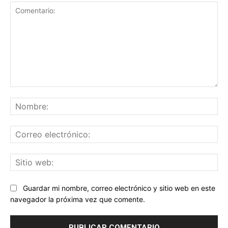
Comentario:
No
Co
ele
Sit
we
Guardar mi nombre, correo electrónico y sitio web en este
navegador la próxima vez que comente.