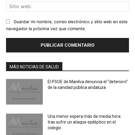
Sit
we
Guardar mi nombre, correo electrónico y sitio web en este
navegador la próxima vez que comente.
MÁS NOTICIAS DE SALUD
El PSOE de Manilva denuncia el “deterioro”
de la sanidad pública andaluza
Una menor espera más de media hora
tras sufrir un ataque epiléptico en el
colegio