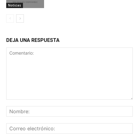
Noticias
DEJA UNA RESPUESTA
Comentario:
No
Co
ele