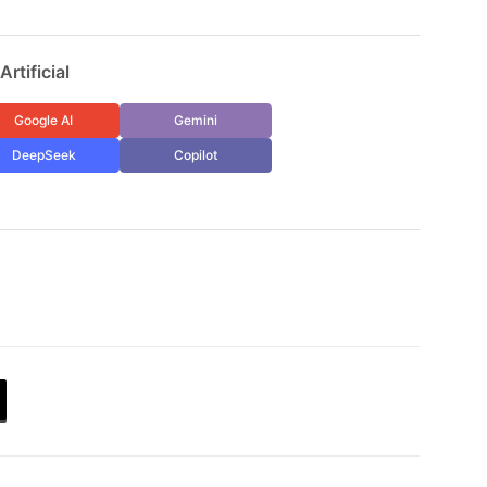
rtificial
Google AI
Gemini
DeepSeek
Copilot