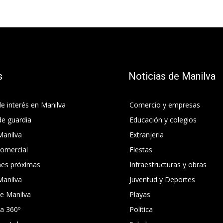
s
Noticias de Manilva
e interés en Manilva
Comercio y empresas
de guardia
Educación y colegios
Manilva
Extranjeria
comercial
Fiestas
nes próximas
Infraestructuras y obras
Manilva
Juventud y Deportes
e Manilva
Playas
ca 360º
Política