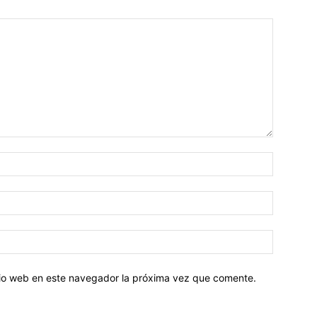
Nombre:
Correo
electróni
Sitio
web:
itio web en este navegador la próxima vez que comente.