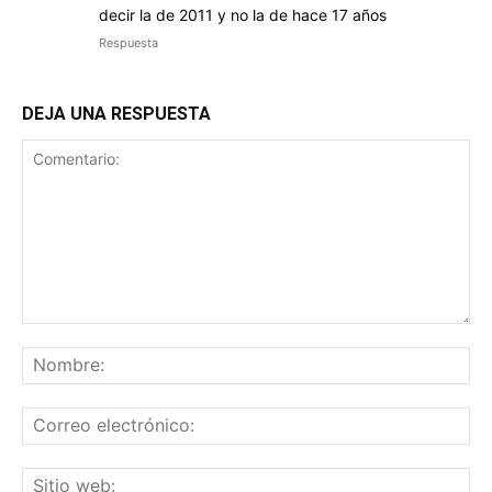
decir la de 2011 y no la de hace 17 años
Respuesta
DEJA UNA RESPUESTA
Comentario:
No
Co
ele
Sit