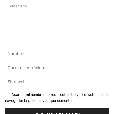
Comentario:
No
Co
ele
Sit
we
Guardar mi nombre, correo electrónico y sitio web en este
navegador la próxima vez que comente.