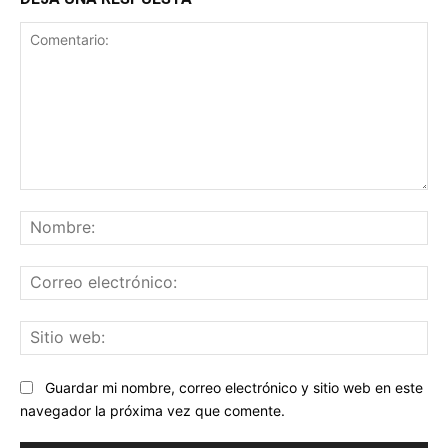
Comentario:
No
Co
ele
Sit
we
Guardar mi nombre, correo electrónico y sitio web en este
navegador la próxima vez que comente.