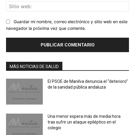
Sit
we
Guardar mi nombre, correo electrónico y sitio web en este
navegador la próxima vez que comente.
MÁS NOTICIAS DE SALUD
El PSOE de Manilva denuncia el “deterioro”
de la sanidad pública andaluza
Una menor espera más de media hora
tras sufrir un ataque epiléptico en el
colegio