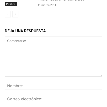
Política
19 marzo 2011
DEJA UNA RESPUESTA
Comentario:
No
Co
ele