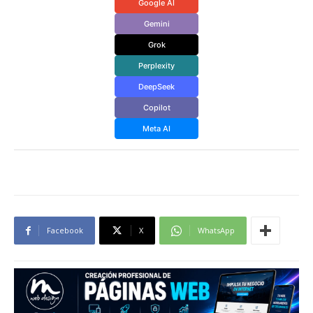
Google AI
Gemini
Grok
Perplexity
DeepSeek
Copilot
Meta AI
Facebook
X
WhatsApp