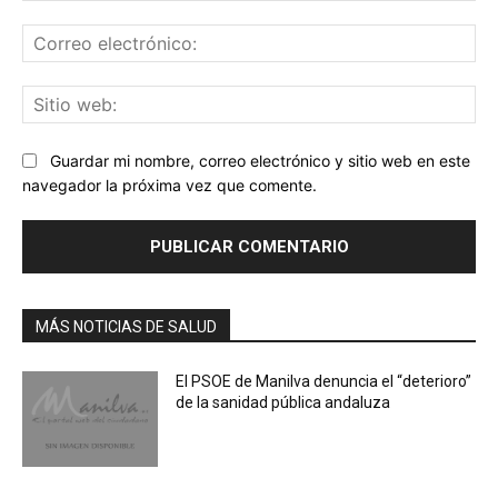
Co
ele
Sit
we
Guardar mi nombre, correo electrónico y sitio web en este
navegador la próxima vez que comente.
MÁS NOTICIAS DE SALUD
El PSOE de Manilva denuncia el “deterioro”
de la sanidad pública andaluza