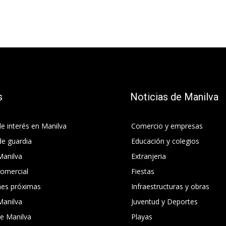
s
Noticias de Manilva
e interés en Manilva
Comercio y empresas
de guardia
Educación y colegios
Manilva
Extranjeria
comercial
Fiestas
nes próximas
Infraestructuras y obras
Manilva
Juventud y Deportes
e Manilva
Playas