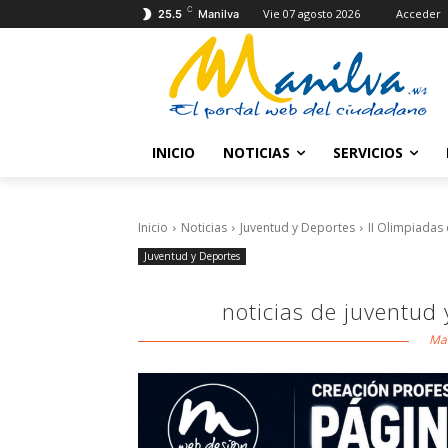
C
Vie 07 agosto 2026
Acceder
25.5
Manilva
INICIO
NOTICIAS
SERVICIOS
Inicio
Noticias
Juventud y Deportes
II Olimpiadas
Juventud y Deportes
noticias de juventud
Man