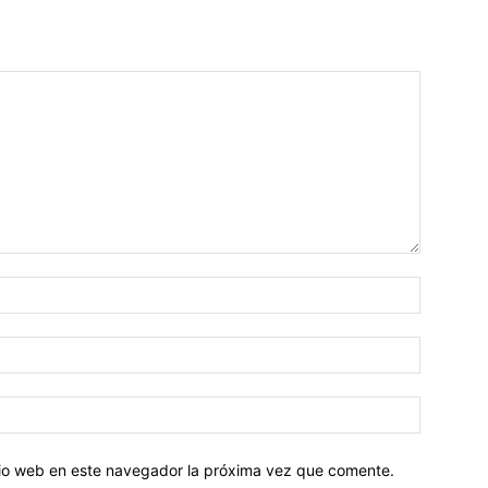
Nombre:
Correo
electróni
Sitio
web:
itio web en este navegador la próxima vez que comente.