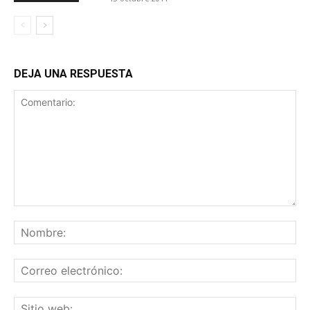
DEJA UNA RESPUESTA
Comentario:
No
Co
ele
Sit