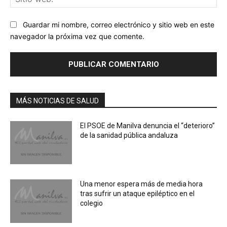
we
Guardar mi nombre, correo electrónico y sitio web en este
navegador la próxima vez que comente.
MÁS NOTICIAS DE SALUD
El PSOE de Manilva denuncia el “deterioro”
de la sanidad pública andaluza
Una menor espera más de media hora
tras sufrir un ataque epiléptico en el
colegio