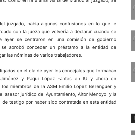
es. Como en la última visita de Muñoz al juzgado, se
del juzgado, había algunas confusiones en lo que le
rdado con la jueza que volvería a declarar cuando se
 de ayer se centraron en una comisión de gobierno
 se aprobó conceder un préstamo a la entidad de
ar las nóminas de varios trabajadores.
igados en el día de ayer los concejales que formaban
o Jiménez y Paqui López -antes en IU y ahora en
y los miembros de la ASM Emilio López Berenguer y
l asesor jurídico del Ayuntamiento, Aitor Menoyo, y la
ad de testigo por haber sido contratada en esta entidad