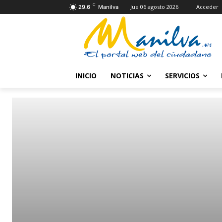
C
Jue 06 agosto 2026
Acceder
29.6
Manilva
INICIO
NOTICIAS
SERVICIOS