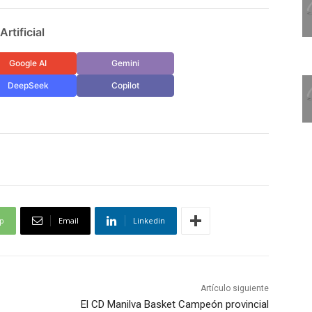
rtificial
Google AI
Gemini
DeepSeek
Copilot
p
Email
Linkedin
Artículo siguiente
El CD Manilva Basket Campeón provincial