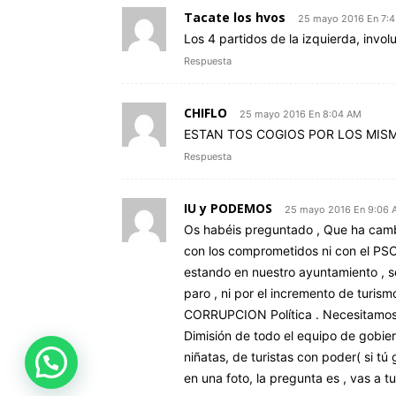
Tacate los hvos
25 mayo 2016 En 7:
Los 4 partidos de la izquierda, invol
Respuesta
CHIFLO
25 mayo 2016 En 8:04 AM
ESTAN TOS COGIOS POR LOS MISM
Respuesta
IU y PODEMOS
25 mayo 2016 En 9:06 
Os habéis preguntado , Que ha cam
con los comprometidos ni con el PSO
estando en nuestro ayuntamiento , s
paro , ni por el incremento de turism
CORRUPCION Política . Necesitamos un
Dimisión de todo el equipo de gobie
niñatas, de turistas con poder( si tú
en una foto, la pregunta es , vas a 