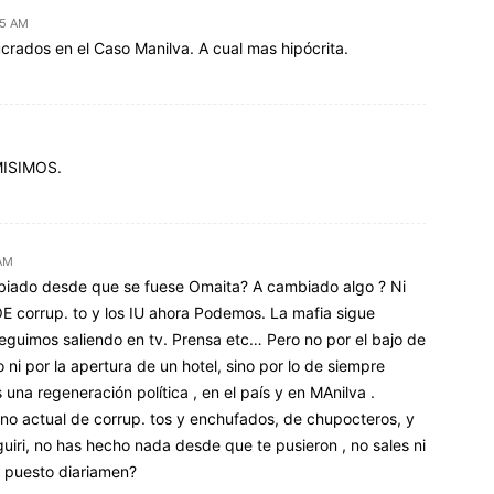
45 AM
ucrados en el Caso Manilva. A cual mas hipócrita.
ISIMOS.
AM
biado desde que se fuese Omaita? A cambiado algo ? Ni
E corrup. to y los IU ahora Podemos. La mafia sigue
eguimos saliendo en tv. Prensa etc… Pero no por el bajo de
o ni por la apertura de un hotel, sino por lo de siempre
a regeneración política , en el país y en MAnilva .
rno actual de corrup. tos y enchufados, de chupocteros, y
 guiri, no has hecho nada desde que te pusieron , no sales ni
tu puesto diariamen?