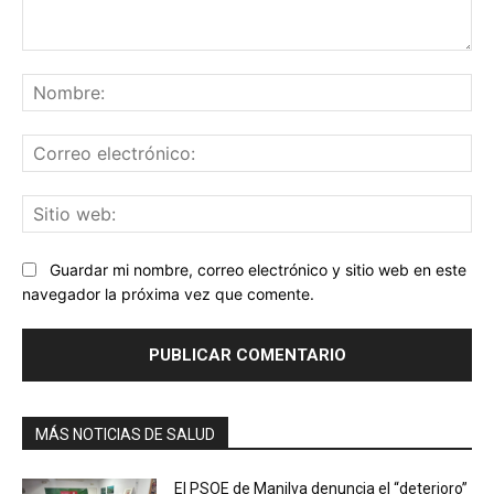
Comentario:
No
Co
ele
Sit
we
Guardar mi nombre, correo electrónico y sitio web en este
navegador la próxima vez que comente.
MÁS NOTICIAS DE SALUD
El PSOE de Manilva denuncia el “deterioro”