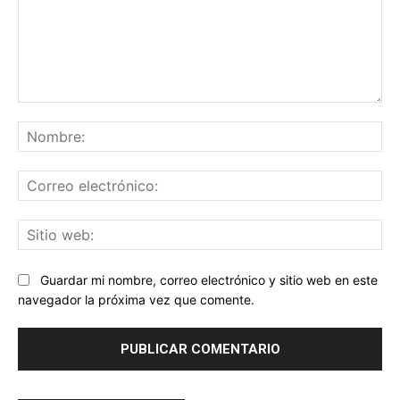
Comentario:
No
Co
ele
Sit
we
Guardar mi nombre, correo electrónico y sitio web en este
navegador la próxima vez que comente.