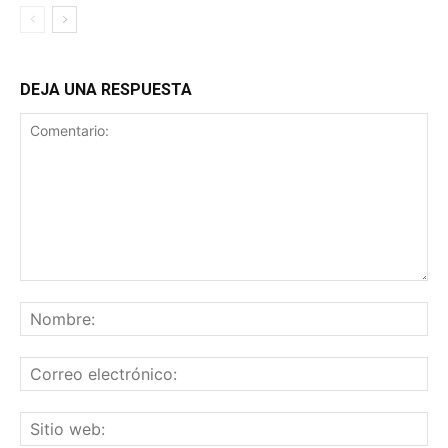
DEJA UNA RESPUESTA
Comentario:
No
Co
ele
Sit
we