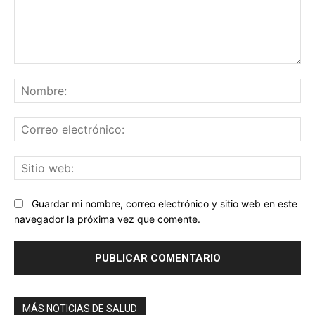
Comentario:
No
Co
ele
Sit
we
Guardar mi nombre, correo electrónico y sitio web en este
navegador la próxima vez que comente.
MÁS NOTICIAS DE SALUD