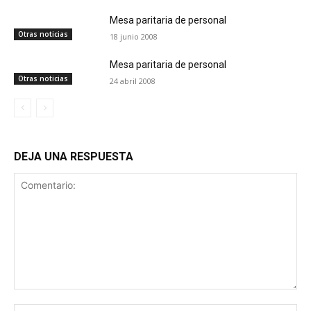
Mesa paritaria de personal
Otras noticias
18 junio 2008
Mesa paritaria de personal
Otras noticias
24 abril 2008
DEJA UNA RESPUESTA
Comentario:
No