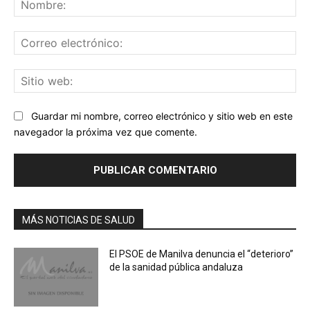
Co
ele
Sit
we
Guardar mi nombre, correo electrónico y sitio web en este
navegador la próxima vez que comente.
MÁS NOTICIAS DE SALUD
El PSOE de Manilva denuncia el “deterioro”
de la sanidad pública andaluza