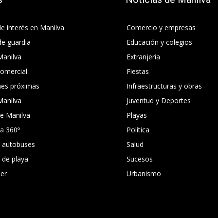
e interés en Manilva
Comercio y empresas
de guardia
Educación y colegios
Manilva
Extranjeria
comercial
Fiestas
nes próximas
Infraestructuras y obras
Manilva
Juventud y Deportes
e Manilva
Playas
ca 360º
Política
e autobuses
Salud
s de playa
Sucesos
er
Urbanismo