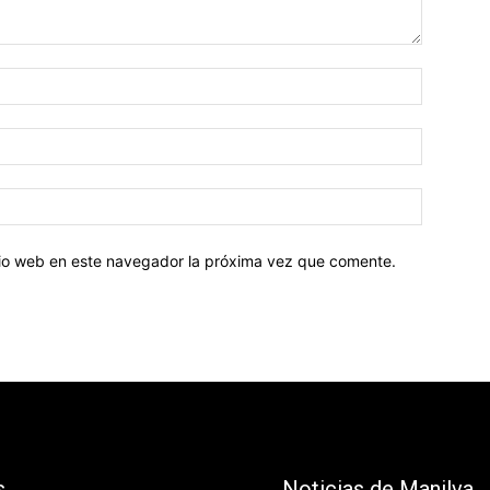
Nombre:
Correo
electróni
Sitio
web:
itio web en este navegador la próxima vez que comente.
s
Noticias de Manilva