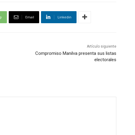
p
Email
Linkedin
Artículo siguiente
Compromiso Manilva presenta sus listas
electorales