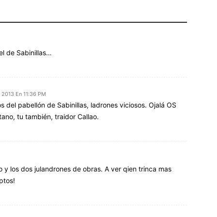
M
el de Sabinillas…
 2013 En 11:36 PM
 del pabellón de Sabinillas, ladrones viciosos. Ojalá OS
ano, tu también, traidor Callao.
o y los dos julandrones de obras. A ver qien trinca mas
ptos!