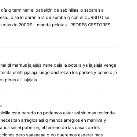
M
l día q terminen el pabellón de sabinillas lo sacaran a
resa…o se lo darán a la de zumba q con el CURSITO se
bolsillo más de 2000€….manda pelotas…PEORES GESTORES
nal dl markus jajajaja nene deja la botella ya jajajaja venga
tecita ehhh jajajaja luego destrozan los parkes y como dijo
 pipas alli jajajaja
PM
binilla esta parado no podemos estar asi sin mas teniendo
 necesitan arreglos asi q menos arreglos en manilva y
años sin el pabellon, el terreno de las casas de los
lecciones pero yaaaaaaa q no queremos esperar mas