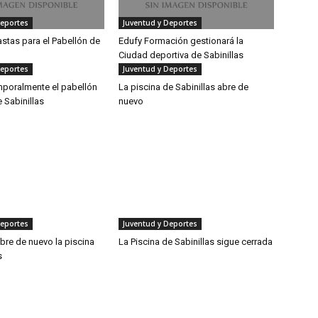
Deportes
Juventud y Deportes
stas para el Pabellón de
Edufy Formación gestionará la
Ciudad deportiva de Sabinillas
Deportes
Juventud y Deportes
mporalmente el pabellón
La piscina de Sabinillas abre de
 Sabinillas
nuevo
Deportes
Juventud y Deportes
abre de nuevo la piscina
La Piscina de Sabinillas sigue cerrada
s