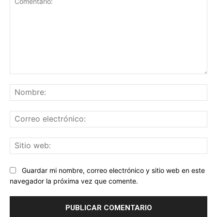
Comentario:
No
Co
ele
Sit
we
Guardar mi nombre, correo electrónico y sitio web en este
navegador la próxima vez que comente.