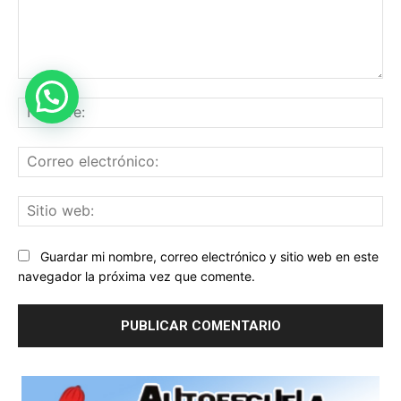
Comentario:
No
Co
ele
Sit
we
Guardar mi nombre, correo electrónico y sitio web en este
navegador la próxima vez que comente.