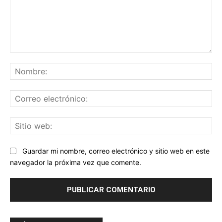
Comentario:
No
Co
ele
Sit
we
Guardar mi nombre, correo electrónico y sitio web en este
navegador la próxima vez que comente.