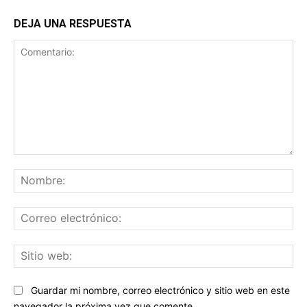
DEJA UNA RESPUESTA
Comentario:
No
Co
ele
Sit
we
Guardar mi nombre, correo electrónico y sitio web en este
navegador la próxima vez que comente.