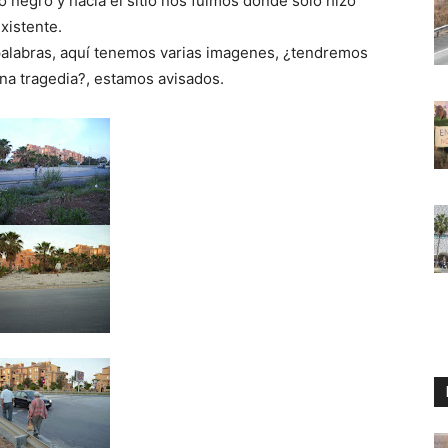
o negro y hacia el sitio nos fuimos donde solo hizo
xistente.
alabras, aquí tenemos varias imagenes, ¿tendremos
a tragedia?, estamos avisados.