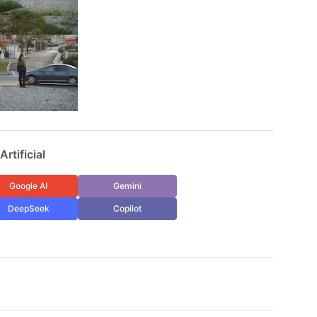
rtificial
Google AI
Gemini
DeepSeek
Copilot