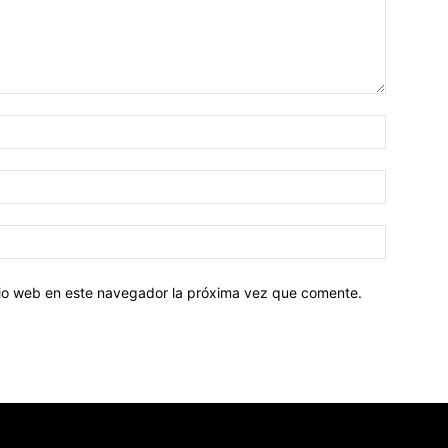
Nombre:
Correo
electróni
Sitio
web:
itio web en este navegador la próxima vez que comente.