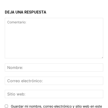
DEJA UNA RESPUESTA
Comentario:
No
Co
ele
Sit
we
Guardar mi nombre, correo electrónico y sitio web en este