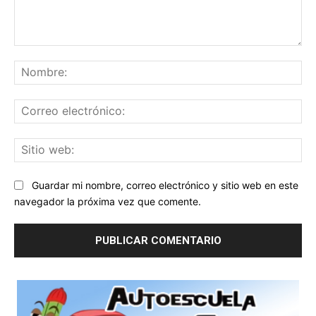
Comentario:
No
Co
ele
Sit
we
Guardar mi nombre, correo electrónico y sitio web en este
navegador la próxima vez que comente.