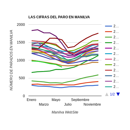
LAS CIFRAS DEL PARO EN MANILVA
2000
2…
2…
NÚMERO DE PARADOS EN MANILVA
2…
1500
2…
2…
2…
2…
1000
2…
2…
2…
500
2…
2…
1/2
0
Enero
Mayo
Septiembre
Marzo
Julio
Noviembre
Manilva WebSite