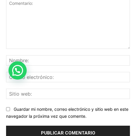
Comentario:
No
Co
ele
Sit
we
Guardar mi nombre, correo electrónico y sitio web en este
navegador la próxima vez que comente.