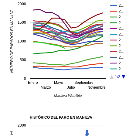
2000
2…
2…
NÚMERO DE PARADOS EN MANILVA
2…
1500
2…
2…
2…
2…
1000
2…
2…
2…
500
2…
2…
1/2
0
Enero
Mayo
Septiembre
Marzo
Julio
Noviembre
Manilva WebSite
HISTÓRICO DEL PARO EN MANILVA
2000