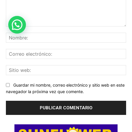
Comentario:
No
Co
ele
Sit
we
Guardar mi nombre, correo electrónico y sitio web en este
navegador la próxima vez que comente.