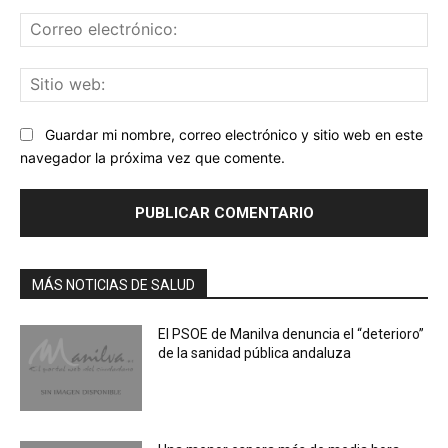
Co
ele
Sit
we
Guardar mi nombre, correo electrónico y sitio web en este
navegador la próxima vez que comente.
MÁS NOTICIAS DE SALUD
El PSOE de Manilva denuncia el “deterioro”
de la sanidad pública andaluza