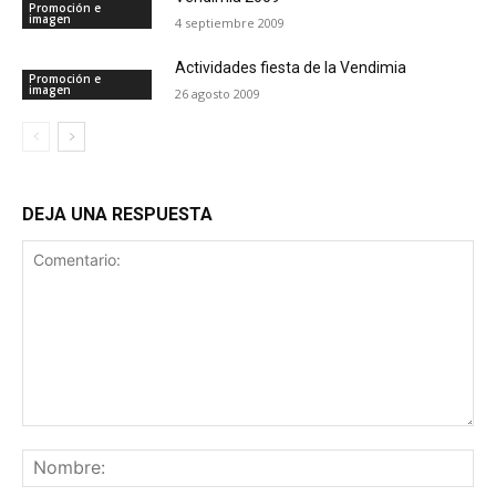
Promoción e
imagen
4 septiembre 2009
Actividades fiesta de la Vendimia
Promoción e
imagen
26 agosto 2009
DEJA UNA RESPUESTA
Comentario:
No