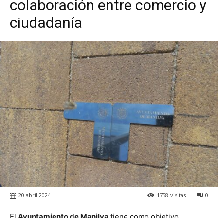
colaboración entre comercio y
ciudadanía
20 abril 2024
1758
visitas
0
El
Ayuntamiento de Manilva
tiene como objetivo