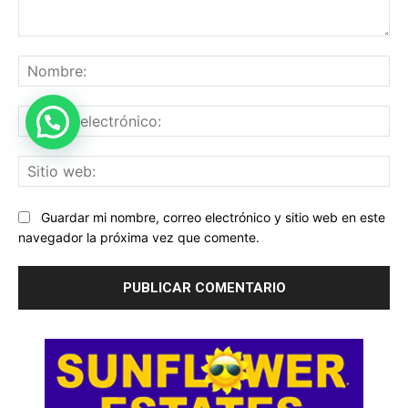
Comentario:
No
Co
ele
Sit
we
Guardar mi nombre, correo electrónico y sitio web en este
navegador la próxima vez que comente.