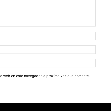
Nombre:
Correo
electróni
Sitio
web:
itio web en este navegador la próxima vez que comente.