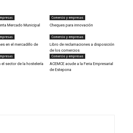
empresas
Comercio y empresas
enta Mercado Municipal
Cheques para innovación
empresas
Comercio y empresas
nes en el mercadillo de
Libro de reclamaciones a disposición
de los comercios
empresas
Comercio y empresas
el sector de la hostelería
ACEMCE acude a la Feria Empresarial
de Estepona