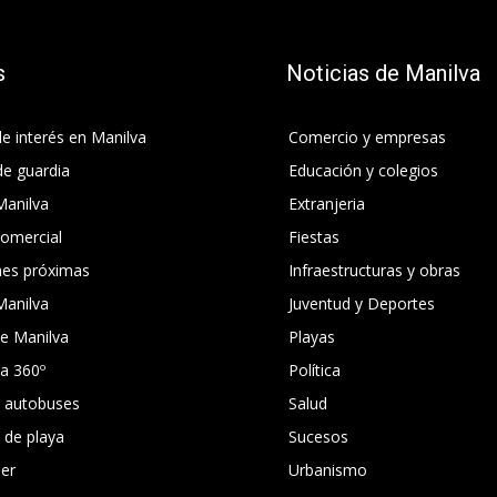
s
Noticias de Manilva
e interés en Manilva
Comercio y empresas
de guardia
Educación y colegios
Manilva
Extranjeria
comercial
Fiestas
nes próximas
Infraestructuras y obras
Manilva
Juventud y Deportes
e Manilva
Playas
ca 360º
Política
e autobuses
Salud
s de playa
Sucesos
er
Urbanismo