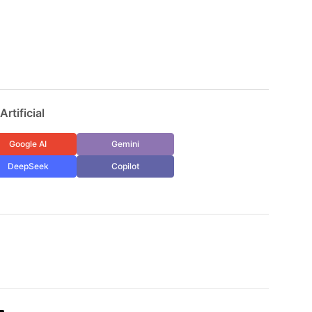
rtificial
Google AI
Gemini
DeepSeek
Copilot