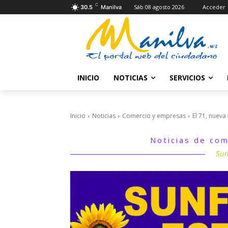
C
Sáb 08 agosto 2026
Acceder
30.5
Manilva
INICIO
NOTICIAS
SERVICIOS
Inicio
Noticias
Comercio y empresas
El 71, nuev
Noticias de com
Sun