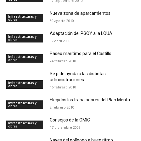
17 septiembre 2010
Nueva zona de aparcamientos
Infraestructuras y
obras
30 agosto 2010
Adaptación del PGOY a la LOUA
Infraestructuras y
obras
17 abril 2010
Paseo marítimo para el Castillo
Infraestructuras y
obras
24 febrero 2010
Se pide ayuda a las distintas
administraciones
Infraestructuras y
obras
16 febrero 2010
Elegidos los trabajadores del Plan Menta
Infraestructuras y
obras
2 febrero 2010
Consejos de la OMIC
Infraestructuras y
obras
17 diciembre 2009
Naves del polígono a buen ritmo