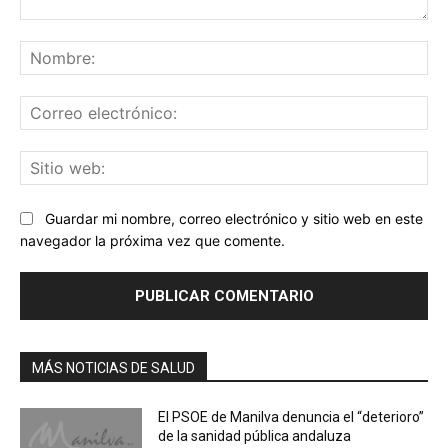
Comentario:
No
Co
ele
Sit
we
Guardar mi nombre, correo electrónico y sitio web en este
navegador la próxima vez que comente.
MÁS NOTICIAS DE SALUD
El PSOE de Manilva denuncia el “deterioro”
de la sanidad pública andaluza