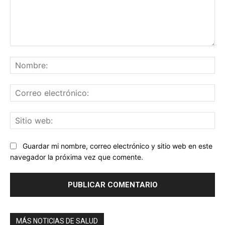
Comentario:
No
Co
ele
Sit
we
Guardar mi nombre, correo electrónico y sitio web en este
navegador la próxima vez que comente.
MÁS NOTICIAS DE SALUD