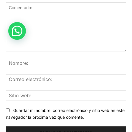
Comentario:
No
Co
ele
Sit
we
Guardar mi nombre, correo electrónico y sitio web en este
navegador la próxima vez que comente.