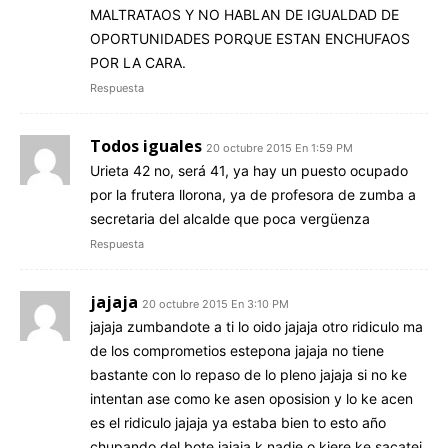
MALTRATAOS Y NO HABLAN DE IGUALDAD DE
OPORTUNIDADES PORQUE ESTAN ENCHUFAOS
POR LA CARA.
Respuesta
Todos iguales
20 octubre 2015 En 1:59 PM
Urieta 42 no, será 41, ya hay un puesto ocupado
por la frutera llorona, ya de profesora de zumba a
secretaria del alcalde que poca vergüenza
Respuesta
jajaja
20 octubre 2015 En 3:10 PM
jajaja zumbandote a ti lo oido jajaja otro ridiculo ma
de los comprometios estepona jajaja no tiene
bastante con lo repaso de lo pleno jajaja si no ke
intentan ase como ke asen oposision y lo ke acen
es el ridiculo jajaja ya estaba bien to esto año
chupando del bote jajaja k nadie o kiere ke sacatei