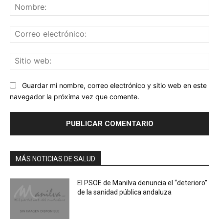
No
Co
ele
Sit
we
Guardar mi nombre, correo electrónico y sitio web en este
navegador la próxima vez que comente.
MÁS NOTICIAS DE SALUD
El PSOE de Manilva denuncia el “deterioro”
de la sanidad pública andaluza