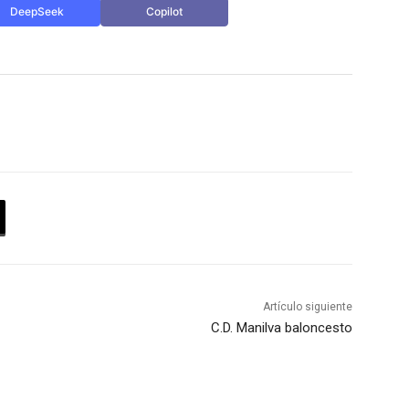
DeepSeek
Copilot
Artículo siguiente
C.D. Manilva baloncesto