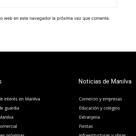
Sitio
web:
itio web en este navegador la próxima vez que comente.
s
Noticias de Manilva
e interés en Manilva
Comercio y empresas
de guardia
Educación y colegios
Manilva
Extranjeria
comercial
Fiestas
nes próximas
Infraestructuras y obras