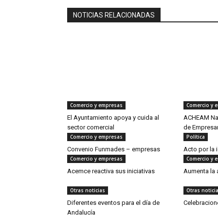
NOTICIAS RELACIONADAS
Comercio y empresas
Comercio y 
El Ayuntamiento apoya y cuida al
ACHEAM Nac
sector comercial
de Empresar
Comercio y empresas
Política
Convenio Funmades – empresas
Acto por la 
Comercio y empresas
Comercio y 
Acemce reactiva sus iniciativas
Aumenta la 
Otras noticias
Otras notici
Diferentes eventos para el día de
Celebracion
Andalucía