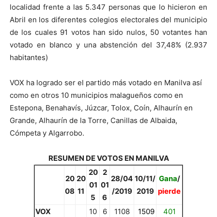
localidad frente a las 5.347 personas que lo hicieron en
Abril en los diferentes colegios electorales del municipio
de los cuales 91 votos han sido nulos, 50 votantes han
votado en blanco y una abstención del 37,48% (2.937
habitantes)
VOX ha logrado ser el partido más votado en Manilva así
como en otros 10 municipios malagueños como en
Estepona, Benahavís, Júzcar, Tolox, Coín, Alhaurín en
Grande, Alhaurín de la Torre, Canillas de Albaida,
Cómpeta y Algarrobo.
RESUMEN DE VOTOS EN MANILVA
20
2
20
20
28/04
10/11/
Gana
/
01
01
08
11
/2019
2019
pierde
5
6
VOX
10
6
1108
1509
401