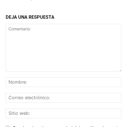
DEJA UNA RESPUESTA
Comentario:
No
Co
ele
Sit
we