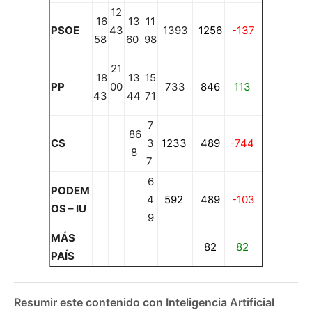
12
16
13
11
PSOE
43
1393
1256
-137
58
60
98
21
18
13
15
PP
00
733
846
113
43
44
71
7
86
CS
3
1233
489
-744
8
7
6
PODEM
4
592
489
-103
OS – IU
9
MÁS
82
82
PAÍS
Resumir este contenido con Inteligencia Artificial