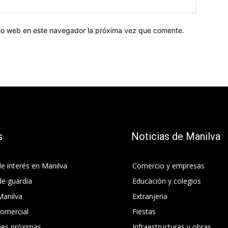
Sitio
web:
itio web en este navegador la próxima vez que comente.
s
Noticias de Manilva
e interés en Manilva
Comercio y empresas
de guardia
Educación y colegios
Manilva
Extranjeria
comercial
Fiestas
nes próximas
Infraestructuras y obras