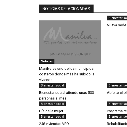
NOTICIAS RELACIONADAS
Bienestar so
Nueva sede 
Noticias
Manilva es uno de los municipios
costeros donde más ha subido la
vivienda
Bienestar social
Bienestar so
Bienestar social atiende unas 500
Abierto el p
personas al mes
Bienestar social
Bienestar so
Día de la mujer
Programa reh
Bienestar social
Bienestar so
248 viviendas VPO
Rehabilitaci