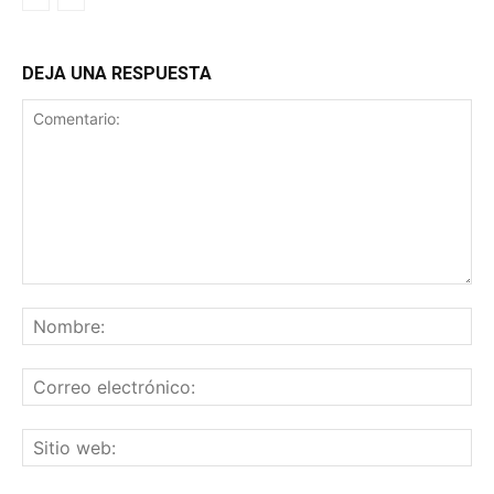
DEJA UNA RESPUESTA
Comentario:
No
Co
ele
Sit
we