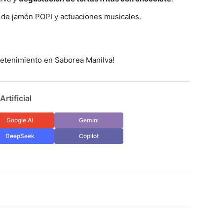
 de jamón POPI y actuaciones musicales.
tretenimiento en Saborea Manilva!
rtificial
Google AI
Gemini
DeepSeek
Copilot