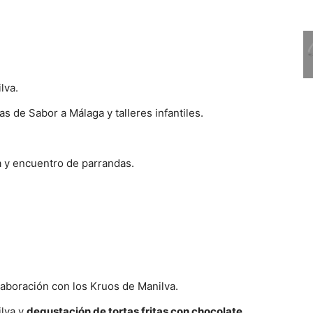
lva.
s de Sabor a Málaga y talleres infantiles.
 y encuentro de parrandas.
aboración con los Kruos de Manilva.
ilva y
degustación de tortas fritas con chocolate
.