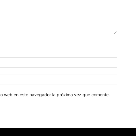
Nombre:
Correo
electróni
Sitio
web:
itio web en este navegador la próxima vez que comente.