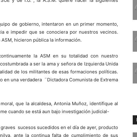
OE y de I.U. , la A.S.M. quiere hacer la siguientes
equipo de gobierno, intentaron en un primer momento,
cia e impedir que se conociera por nuestros vecinos.
 ASM, hicieron pública la información.
continuamente la ASM en su totalidad con nuestro
acostumbrada a ser la ama y señora de Izquierda Unida
lidad de los militantes de esas formaciones políticas.
do en una verdadera ¨Dictadora Comunista de Extrema
moral, que la alcaldesa, Antonia Muñoz, identifique al
ime cuando se está aun bajo investigación judicial-
s graves sucesos sucedidos en el día de ayer, producto
ilva, ante la continua falta de cumplimiento de sus