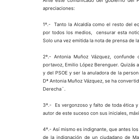
Ante este comunicado del gobierno del PS
apreciaciones:
1º.- Tanto la Alcaldía como el resto del 
por todos los medios, censurar esta noti
Solo una vez emitida la nota de prensa de la
2º.- Antonia Muñoz Vázquez, confunde 
portavoz, Emilio López Berenguer. Quizás 
y del PSOE y ser la anuladora de la persona
Dª Antonia Muñoz Vázquez, se ha converti
Derecha¨.
3º.- Es vergonzoso y falto de toda ética y 
autor de este suceso con sus iniciales, máx
4º.- Así mismo es indignante, que antes lo
de la indignación de un ciudadano de Man