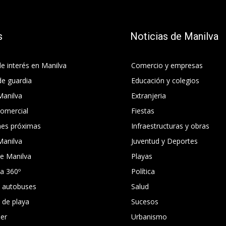
s
Noticias de Manilva
e interés en Manilva
Comercio y empresas
de guardia
Educación y colegios
Manilva
Extranjeria
comercial
Fiestas
nes próximas
Infraestructuras y obras
Manilva
Juventud y Deportes
e Manilva
Playas
ca 360º
Política
e autobuses
Salud
s de playa
Sucesos
er
Urbanismo