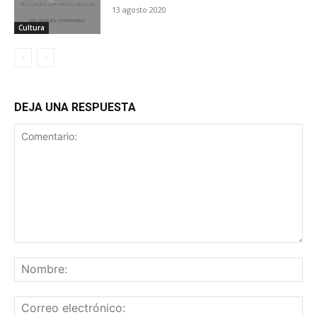
13 agosto 2020
Cultura
DEJA UNA RESPUESTA
Comentario:
No
Co