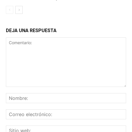
DEJA UNA RESPUESTA
Comentario:
No
Co
ele
Sit