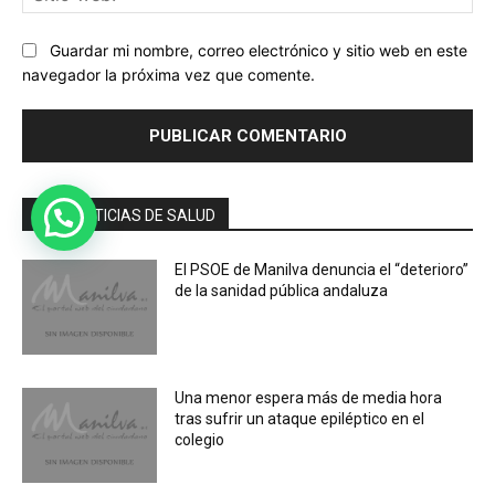
we
Guardar mi nombre, correo electrónico y sitio web en este
navegador la próxima vez que comente.
MÁS NOTICIAS DE SALUD
El PSOE de Manilva denuncia el “deterioro”
de la sanidad pública andaluza
Una menor espera más de media hora
tras sufrir un ataque epiléptico en el
colegio