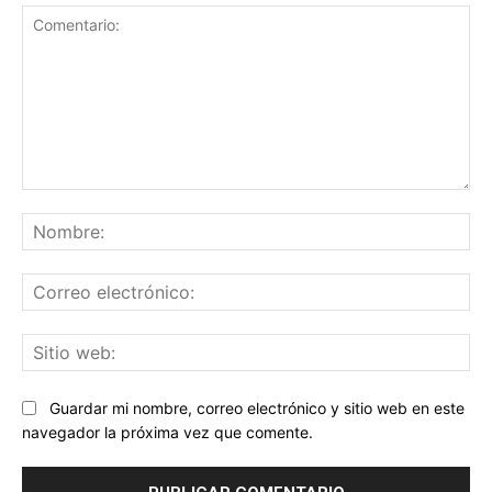
Comentario:
No
Co
ele
Sit
we
Guardar mi nombre, correo electrónico y sitio web en este
navegador la próxima vez que comente.